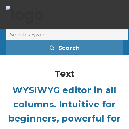
Search
Text
WYSIWYG editor in all
columns. Intuitive for
beginners, powerful for