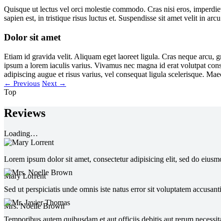
Quisque ut lectus vel orci molestie commodo. Cras nisi eros, imperdiet
sapien est, in tristique risus luctus et. Suspendisse sit amet velit in
Dolor sit amet
Etiam id gravida velit. Aliquam eget laoreet ligula. Cras neque arcu, 
ipsum a lorem iaculis varius. Vivamus nec magna id erat volutpat conse
adipiscing augue et risus varius, vel consequat ligula scelerisque. Mae
←
Previous
Next
→
Top
Reviews
Loading…
Lorem ipsum dolor sit amet, consectetur adipisicing elit, sed do eius
Mary Lorrent
Sed ut perspiciatis unde omnis iste natus error sit voluptatem accusan
Mrs. Noelle Brown
Temporibus autem quibusdam et aut officiis debitis aut rerum necessita