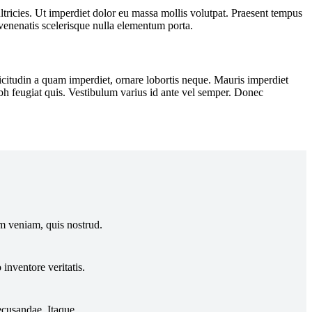
ltricies. Ut imperdiet dolor eu massa mollis volutpat. Praesent tempus
m venenatis scelerisque nulla elementum porta.
licitudin a quam imperdiet, ornare lobortis neque. Mauris imperdiet
ibh feugiat quis. Vestibulum varius id ante vel semper. Donec
im veniam, quis nostrud.
inventore veritatis.
ecusandae. Itaque.