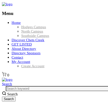
Menu
Home
Hodges Campus
North Campus
Southside Campus
Discover Chets Creek
GET LISTED
About Directory
Directory Sponsors
Contact
My Account
Create Account
0
Search
Search