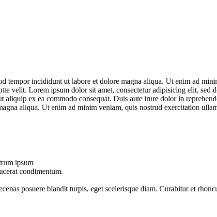
od tempor incididunt ut labore et dolore magna aliqua. Ut enim ad minim
te velit. Lorem ipsum dolor sit amet, consectetur adipisicing elit, sed
ut aliquip ex ea commodo consequat. Duis aute irure dolor in reprehende
e magna aliqua. Ut enim ad minim veniam, quis nostrud exercitation ulla
utrum ipsum
lacerat condimentum.
aecenas posuere blandit turpis, eget scelerisque diam. Curabitur et rhoncu