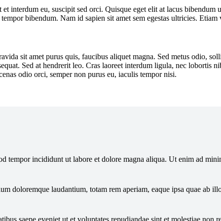
 et interdum eu, suscipit sed orci. Quisque eget elit at lacus bibendum u
 arcu tempor bibendum. Nam id sapien sit amet sem egestas ultricies. Etia
gravida sit amet purus quis, faucibus aliquet magna. Sed metus odio, sol
quat. Sed at hendrerit leo. Cras laoreet interdum ligula, nec lobortis n
cenas odio orci, semper non purus eu, iaculis tempor nisi.
mod tempor incididunt ut labore et dolore magna aliqua. Ut enim ad min
tium doloremque laudantium, totam rem aperiam, eaque ipsa quae ab illo 
tibus saepe eveniet ut et voluptates repudiandae sint et molestiae non r