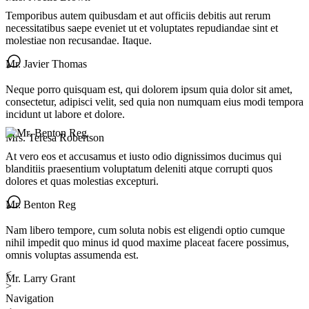
Temporibus autem quibusdam et aut officiis debitis aut rerum
necessitatibus saepe eveniet ut et voluptates repudiandae sint et
molestiae non recusandae. Itaque.
Mr. Javier Thomas
Neque porro quisquam est, qui dolorem ipsum quia dolor sit amet,
consectetur, adipisci velit, sed quia non numquam eius modi tempora
incidunt ut labore et dolore.
Mrs. Teresa Robertson
At vero eos et accusamus et iusto odio dignissimos ducimus qui
blanditiis praesentium voluptatum deleniti atque corrupti quos
dolores et quas molestias excepturi.
Mr. Benton Reg
Nam libero tempore, cum soluta nobis est eligendi optio cumque
nihil impedit quo minus id quod maxime placeat facere possimus,
omnis voluptas assumenda est.
<
Mr. Larry Grant
>
Navigation