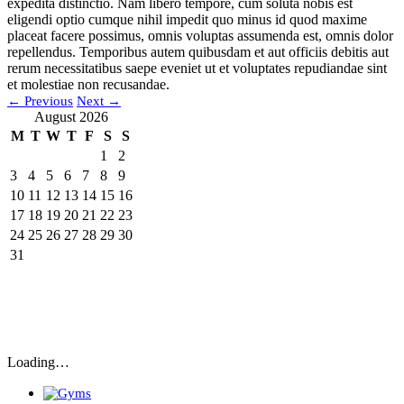
expedita distinctio. Nam libero tempore, cum soluta nobis est
eligendi optio cumque nihil impedit quo minus id quod maxime
placeat facere possimus, omnis voluptas assumenda est, omnis dolor
repellendus. Temporibus autem quibusdam et aut officiis debitis aut
rerum necessitatibus saepe eveniet ut et voluptates repudiandae sint
et molestiae non recusandae.
←
Previous
Next
→
August 2026
M
T
W
T
F
S
S
1
2
3
4
5
6
7
8
9
10
11
12
13
14
15
16
17
18
19
20
21
22
23
24
25
26
27
28
29
30
31
Loading…