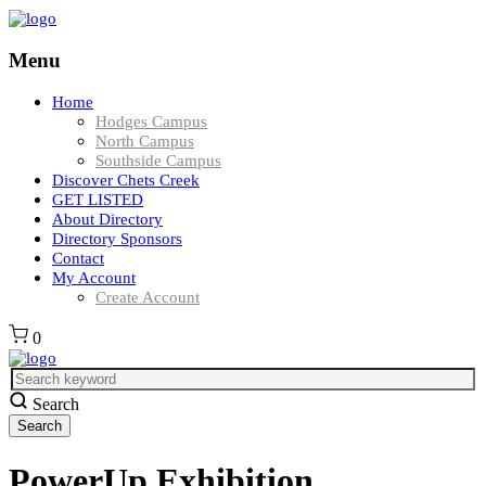
Menu
Home
Hodges Campus
North Campus
Southside Campus
Discover Chets Creek
GET LISTED
About Directory
Directory Sponsors
Contact
My Account
Create Account
0
Search
PowerUp Exhibition