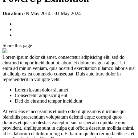
Duration:
09 May 2014
-
01 May 2024
Share
this page
Lorem ipsum dolor sit amet, consectetur adipisicing elit, sed do
eiusmod tempor incididunt ut labore et dolore magna aliqua. Ut
enim ad minim veniam, quis nostrud exercitation ullamco laboris nisi
ut aliquip ex ea commodo consequat. Duis aute irure dolor in
reprehenderit in voluptte velit.
Lorem ipsum dolor sit amet
Consectetur adipisicing elit
Ded do eiusmod tempor incididunt
At vero eos et accusamus et iusto odio dignissimos ducimus qui
blanditiis praesentium voluptatum deleniti atque corrupti quos
dolores et quas molestias excepturi sint occaecati cupiditate non
provident, similique sunt in culpa qui officia deserunt mollitia animi,
id est laborum et dolorum fuga. Et harum quidem rerum facilis est et